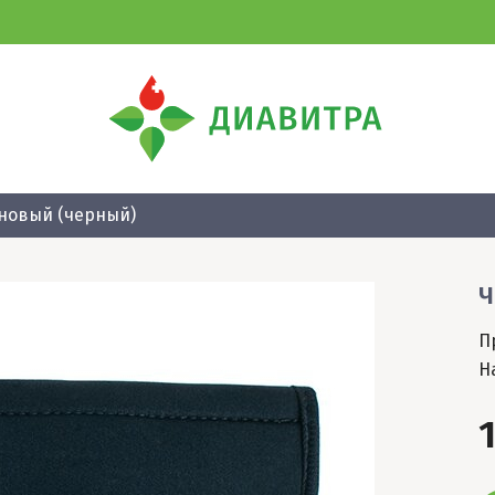
новый (черный)
Ч
П
Н